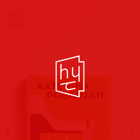
Buchcover
Buchreihen
Musik
Hörbuch
Theater/Film
Kultur/Soziales
Verlags
vorschauen
Plakate
Folder
Anzeigen
Marketing
Kampagnen