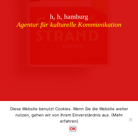
Download
h, h, hamburg
Buchcover
archiv
Agentur für kulturelle Kommunikation
Corporate Identity
Team
Referenzen
Kontakt
Impressum
Datenschutz
Diese Website benutzt Cookies. Wenn Sie die Website weiter
nutzen, gehen wir von Ihrem Einverständnis aus.
(Mehr
erfahren)
h, h, hamburg
OK
Agentur für kulturelle Kommunikation