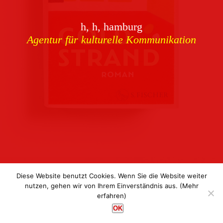
Download
h, h, hamburg
Buchcover
archiv
Agentur für kulturelle Kommunikation
Corporate Identity
Team
Referenzen
Kontakt
Impressum
Datenschutz
Diese Website benutzt Cookies. Wenn Sie die Website weiter
nutzen, gehen wir von Ihrem Einverständnis aus.
(Mehr
erfahren)
h, h, hamburg
OK
Agentur für kulturelle Kommunikation