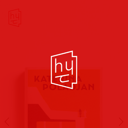
Buchcover
Buchreihen
Musik
Hörbuch
Theater/Film
Kultur/Soziales
Verlags
vorschauen
Plakate
Folder
Anzeigen
Marketing
Kampagnen