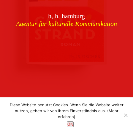
Download
h, h, hamburg
Buchcover
archiv
Agentur für kulturelle Kommunikation
Corporate Identity
Team
Referenzen
Kontakt
Impressum
Datenschutz
Diese Website benutzt Cookies. Wenn Sie die Website weiter
nutzen, gehen wir von Ihrem Einverständnis aus.
(Mehr
erfahren)
h, h, hamburg
OK
Agentur für kulturelle Kommunikation