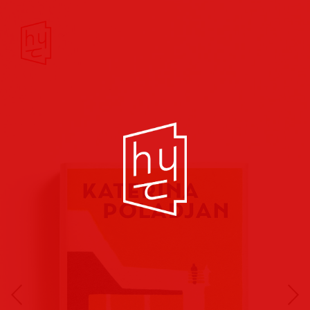
Buchcover
Buchreihen
Musik
Hörbuch
Theater/Film
Kultur/Soziales
Verlags
vorschauen
Plakate
Folder
Anzeigen
Marketing
Kampagnen