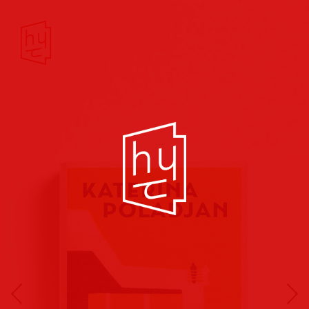
Buchcover
Buchreihen
Musik
Hörbuch
Theater/Film
Kultur/Soziales
Verlags
vorschauen
Plakate
Folder
Anzeigen
Marketing
Kampagnen