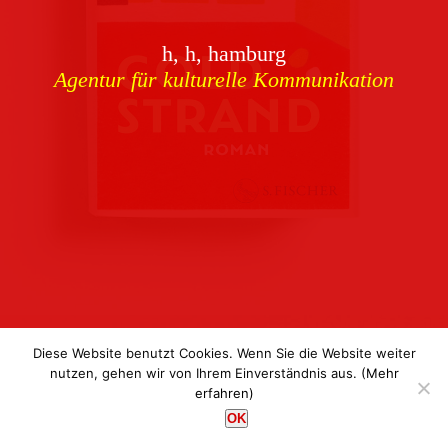
Download
h, h, hamburg
Buchcover
archiv
Agentur für kulturelle Kommunikation
Corporate Identity
Team
Referenzen
Kontakt
Impressum
Datenschutz
Diese Website benutzt Cookies. Wenn Sie die Website weiter
nutzen, gehen wir von Ihrem Einverständnis aus.
(Mehr
erfahren)
h, h, hamburg
OK
Agentur für kulturelle Kommunikation