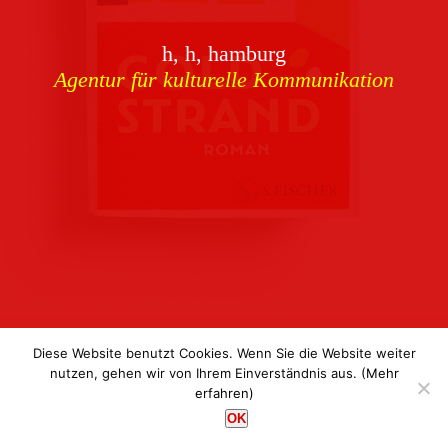
Download
h, h, hamburg
Buchcover
archiv
Agentur für kulturelle Kommunikation
Corporate Identity
Team
Referenzen
Kontakt
Impressum
Datenschutz
Diese Website benutzt Cookies. Wenn Sie die Website weiter
nutzen, gehen wir von Ihrem Einverständnis aus.
(Mehr
erfahren)
h, h, hamburg
OK
Agentur für kulturelle Kommunikation