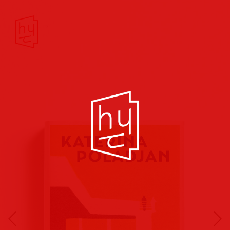
Buchcover
Buchreihen
Musik
Hörbuch
Theater/Film
Kultur/Soziales
Verlags
vorschauen
Plakate
Folder
Anzeigen
Marketing
Kampagnen