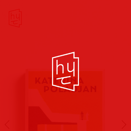
Buchcover
Buchreihen
Musik
Hörbuch
Theater/Film
Kultur/Soziales
Verlags
vorschauen
Plakate
Folder
Anzeigen
Marketing
Kampagnen