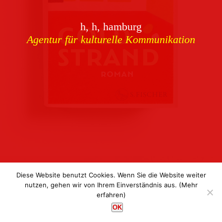
Download
h, h, hamburg
Buchcover
archiv
Agentur für kulturelle Kommunikation
Corporate Identity
Team
Referenzen
Kontakt
Impressum
Datenschutz
Diese Website benutzt Cookies. Wenn Sie die Website weiter
nutzen, gehen wir von Ihrem Einverständnis aus.
(Mehr
erfahren)
h, h, hamburg
OK
Agentur für kulturelle Kommunikation