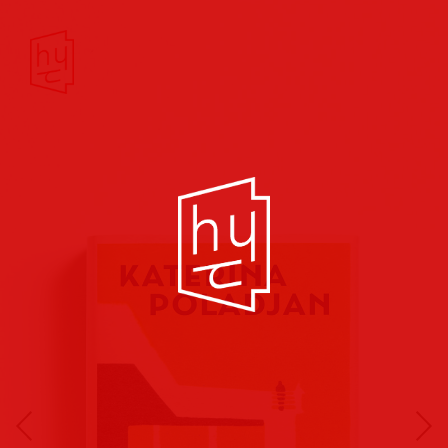
Buchcover
Buchreihen
Musik
Hörbuch
Theater/Film
Kultur/Soziales
Verlags
vorschauen
Plakate
Folder
Anzeigen
Marketing
Kampagnen