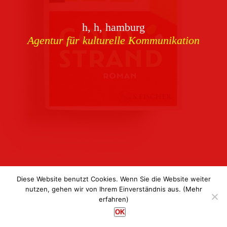
Download
h, h, hamburg
Buchcover
archiv
Agentur für kulturelle Kommunikation
Corporate Identity
Team
Referenzen
Kontakt
Impressum
Datenschutz
Diese Website benutzt Cookies. Wenn Sie die Website weiter
nutzen, gehen wir von Ihrem Einverständnis aus.
(Mehr
erfahren)
h, h, hamburg
OK
Agentur für kulturelle Kommunikation