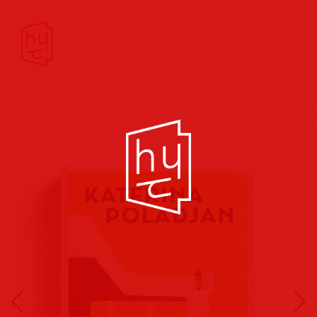
Buchcover
Buchreihen
Musik
Hörbuch
Theater/Film
Kultur/Soziales
Verlags
vorschauen
Plakate
Folder
Anzeigen
Marketing
Kampagnen