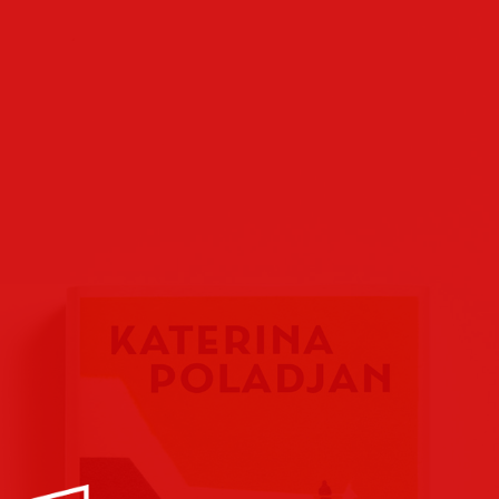
Buchcover
Buchreihen
Verlags
Plakate