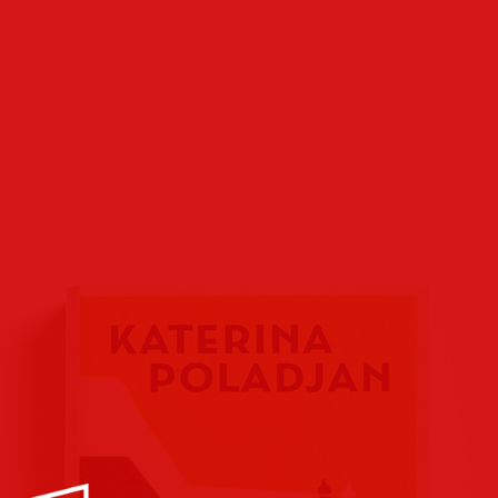
Buchcover
Buchreihen
Verlags
Plakate