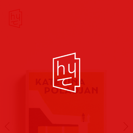
Buchcover
Buchreihen
Musik
Hörbuch
Theater/Film
Kultur/Soziales
Verlags
vorschauen
Plakate
Folder
Anzeigen
Marketing
Kampagnen