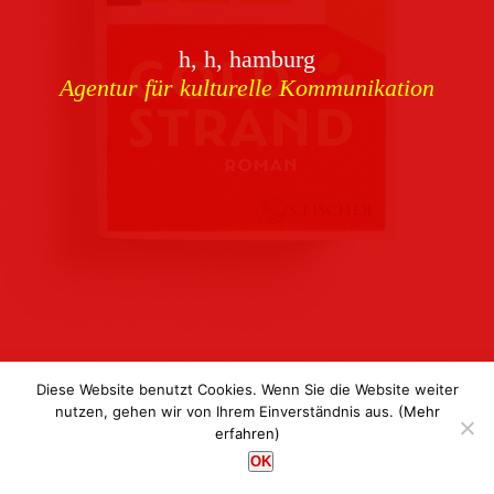
Download
h, h, hamburg
Buchcover
archiv
Agentur für kulturelle Kommunikation
Corporate Identity
Team
Referenzen
Kontakt
Impressum
Datenschutz
Diese Website benutzt Cookies. Wenn Sie die Website weiter
nutzen, gehen wir von Ihrem Einverständnis aus.
(Mehr
erfahren)
h, h, hamburg
OK
Agentur für kulturelle Kommunikation