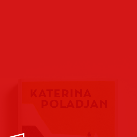
Buchcover
Buchreihen
Verlags
Plakate