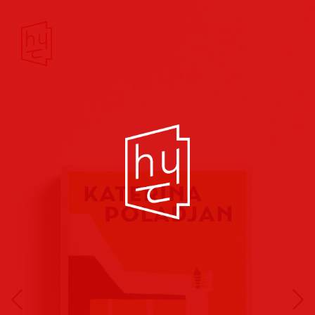
Buchcover
Buchreihen
Musik
Hörbuch
Theater/Film
Kultur/Soziales
Verlags
vorschauen
Plakate
Folder
Anzeigen
Marketing
Kampagnen