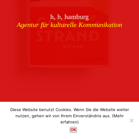
Download
h, h, hamburg
Buchcover
archiv
Agentur für kulturelle Kommunikation
Corporate Identity
Team
Referenzen
Kontakt
Impressum
Datenschutz
Diese Website benutzt Cookies. Wenn Sie die Website weiter
nutzen, gehen wir von Ihrem Einverständnis aus.
(Mehr
erfahren)
h, h, hamburg
OK
Agentur für kulturelle Kommunikation