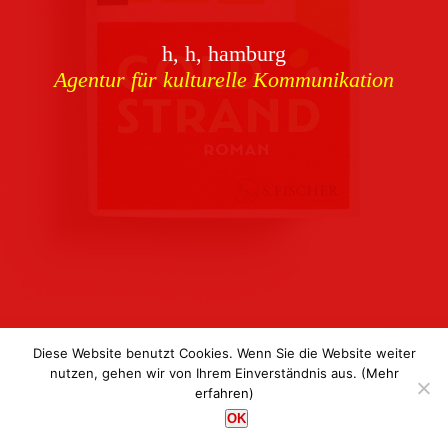
Download
h, h, hamburg
Buchcover
archiv
Agentur für kulturelle Kommunikation
Corporate Identity
Team
Referenzen
Kontakt
Impressum
Datenschutz
Diese Website benutzt Cookies. Wenn Sie die Website weiter
nutzen, gehen wir von Ihrem Einverständnis aus.
(Mehr
erfahren)
h, h, hamburg
OK
Agentur für kulturelle Kommunikation