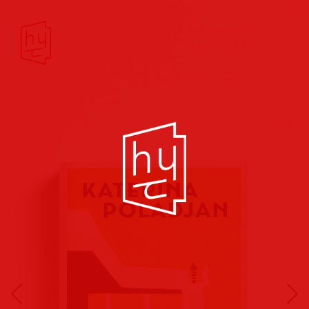
Buchcover
Buchreihen
Musik
Hörbuch
Theater/Film
Kultur/Soziales
Verlags
vorschauen
Plakate
Folder
Anzeigen
Marketing
Kampagnen