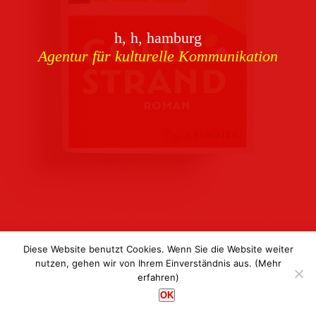
Download
h, h, hamburg
Buchcover
archiv
Agentur für kulturelle Kommunikation
Corporate Identity
Team
Referenzen
Kontakt
Impressum
Datenschutz
Diese Website benutzt Cookies. Wenn Sie die Website weiter
nutzen, gehen wir von Ihrem Einverständnis aus.
(Mehr
erfahren)
h, h, hamburg
OK
Agentur für kulturelle Kommunikation