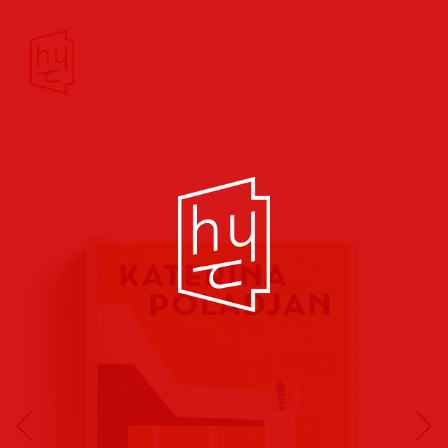
Buchcover
Buchreihen
Musik
Hörbuch
Theater/Film
Kultur/Soziales
Verlags
vorschauen
Plakate
Folder
Anzeigen
Marketing
Kampagnen