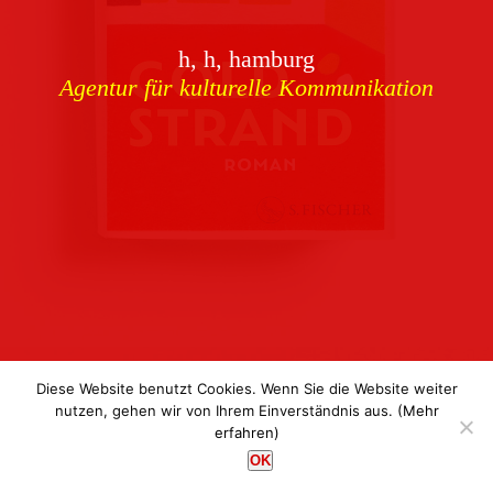
Download
h, h, hamburg
Buchcover
archiv
Agentur für kulturelle Kommunikation
Corporate Identity
Team
Referenzen
Kontakt
Impressum
Datenschutz
Diese Website benutzt Cookies. Wenn Sie die Website weiter
nutzen, gehen wir von Ihrem Einverständnis aus.
(Mehr
erfahren)
h, h, hamburg
OK
Agentur für kulturelle Kommunikation