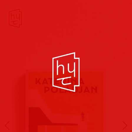
Buchcover
Buchreihen
Musik
Hörbuch
Theater/Film
Kultur/Soziales
Verlags
vorschauen
Plakate
Folder
Anzeigen
Marketing
Kampagnen