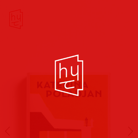
Buchcover
Buchreihen
Musik
Hörbuch
Theater/Film
Kultur/Soziales
Verlags
vorschauen
Plakate
Folder
Anzeigen
Marketing
Kampagnen