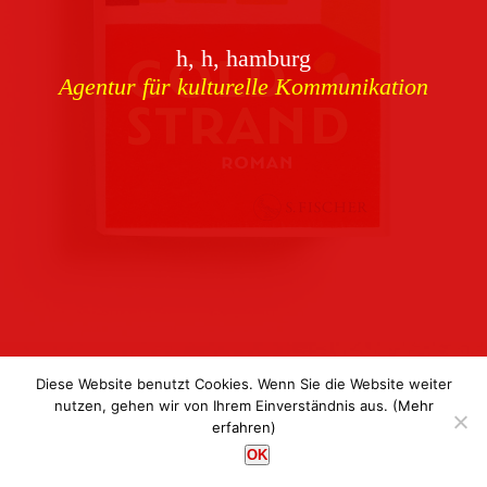
Download
h, h, hamburg
Buchcover
archiv
Agentur für kulturelle Kommunikation
Corporate Identity
Team
Referenzen
Kontakt
Impressum
Datenschutz
Diese Website benutzt Cookies. Wenn Sie die Website weiter
nutzen, gehen wir von Ihrem Einverständnis aus.
(Mehr
erfahren)
h, h, hamburg
OK
Agentur für kulturelle Kommunikation