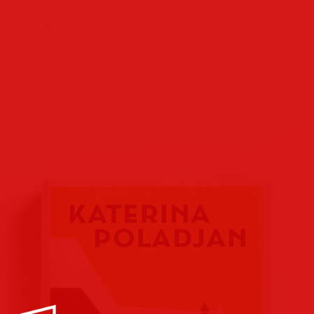
Buchcover
Buchreihen
Verlags
Plakate