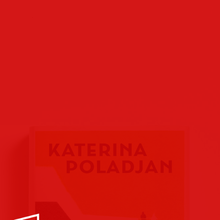
Buchcover
Buchreihen
Verlags
Plakate