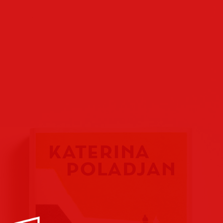
Buchcover
Buchreihen
Verlags
Plakate