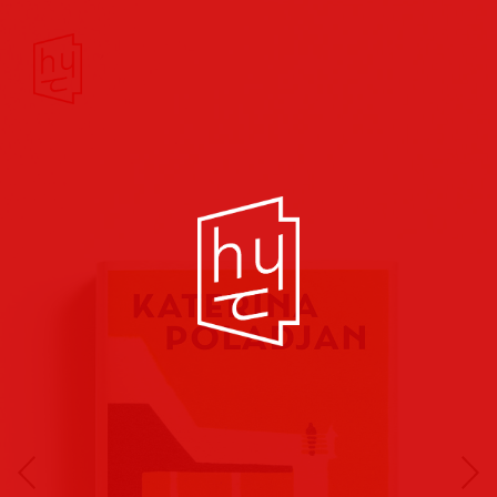
Buchcover
Buchreihen
Musik
Hörbuch
Theater/Film
Kultur/Soziales
Verlags
vorschauen
Plakate
Folder
Anzeigen
Marketing
Kampagnen