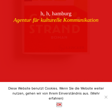
Download
h, h, hamburg
Buchcover
archiv
Agentur für kulturelle Kommunikation
Corporate Identity
Team
Referenzen
Kontakt
Impressum
Datenschutz
Diese Website benutzt Cookies. Wenn Sie die Website weiter
nutzen, gehen wir von Ihrem Einverständnis aus.
(Mehr
erfahren)
h, h, hamburg
OK
Agentur für kulturelle Kommunikation