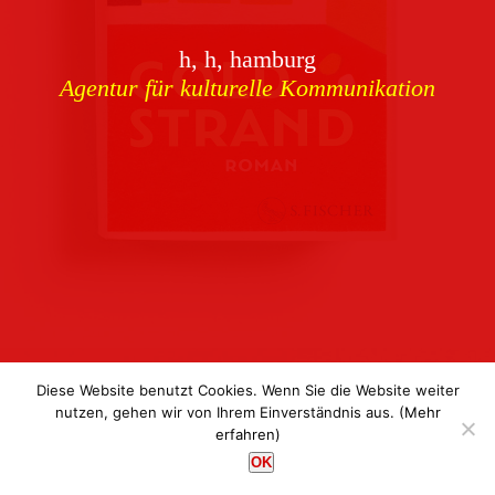
Download
h, h, hamburg
Buchcover
archiv
Agentur für kulturelle Kommunikation
Corporate Identity
Team
Referenzen
Kontakt
Impressum
Datenschutz
Diese Website benutzt Cookies. Wenn Sie die Website weiter
nutzen, gehen wir von Ihrem Einverständnis aus.
(Mehr
erfahren)
h, h, hamburg
OK
Agentur für kulturelle Kommunikation