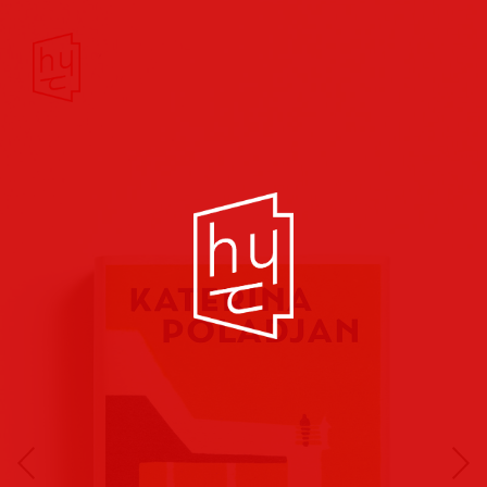
Buchcover
Buchreihen
Musik
Hörbuch
Theater/Film
Kultur/Soziales
Verlags
vorschauen
Plakate
Folder
Anzeigen
Marketing
Kampagnen