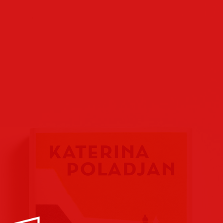
Buchcover
Buchreihen
Verlags
Plakate