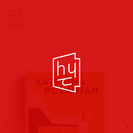
Buchcover
Buchreihen
Musik
Hörbuch
Theater/Film
Kultur/Soziales
Verlags
vorschauen
Plakate
Folder
Anzeigen
Marketing
Kampagnen