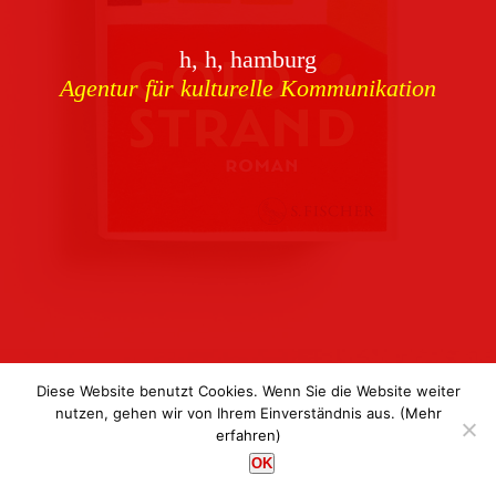
Download
h, h, hamburg
Buchcover
archiv
Agentur für kulturelle Kommunikation
Corporate Identity
Team
Referenzen
Kontakt
Impressum
Datenschutz
Diese Website benutzt Cookies. Wenn Sie die Website weiter
nutzen, gehen wir von Ihrem Einverständnis aus.
(Mehr
erfahren)
h, h, hamburg
OK
Agentur für kulturelle Kommunikation