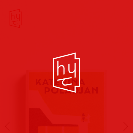
Buchcover
Buchreihen
Musik
Hörbuch
Theater/Film
Kultur/Soziales
Verlags
vorschauen
Plakate
Folder
Anzeigen
Marketing
Kampagnen