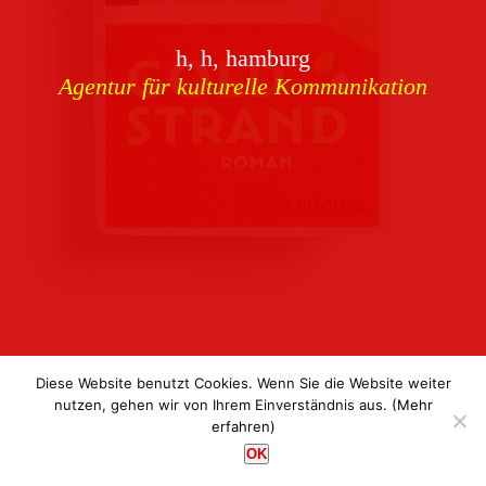
Download
h, h, hamburg
Buchcover
archiv
Agentur für kulturelle Kommunikation
Corporate Identity
Team
Referenzen
Kontakt
Impressum
Datenschutz
Diese Website benutzt Cookies. Wenn Sie die Website weiter
nutzen, gehen wir von Ihrem Einverständnis aus.
(Mehr
erfahren)
h, h, hamburg
OK
Agentur für kulturelle Kommunikation