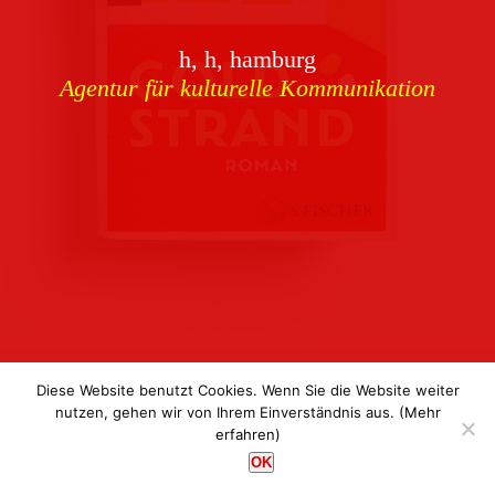
Download
h, h, hamburg
Buchcover
archiv
Agentur für kulturelle Kommunikation
Corporate Identity
Team
Referenzen
Kontakt
Impressum
Datenschutz
Diese Website benutzt Cookies. Wenn Sie die Website weiter
nutzen, gehen wir von Ihrem Einverständnis aus.
(Mehr
erfahren)
h, h, hamburg
OK
Agentur für kulturelle Kommunikation