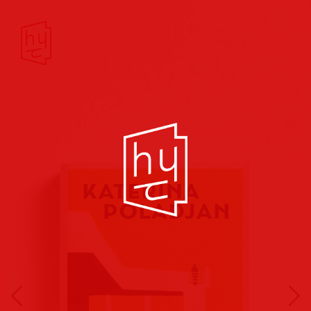
Buchcover
Buchreihen
Musik
Hörbuch
Theater/Film
Kultur/Soziales
Verlags
vorschauen
Plakate
Folder
Anzeigen
Marketing
Kampagnen