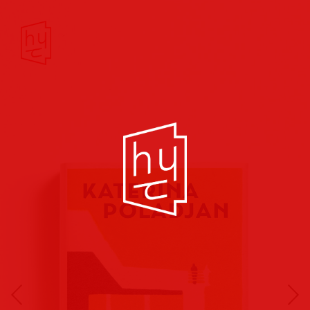
Buchcover
Buchreihen
Musik
Hörbuch
Theater/Film
Kultur/Soziales
Verlags
vorschauen
Plakate
Folder
Anzeigen
Marketing
Kampagnen