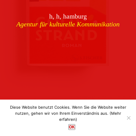
Download
h, h, hamburg
Buchcover
archiv
Agentur für kulturelle Kommunikation
Corporate Identity
Team
Referenzen
Kontakt
Impressum
Datenschutz
Diese Website benutzt Cookies. Wenn Sie die Website weiter
nutzen, gehen wir von Ihrem Einverständnis aus.
(Mehr
erfahren)
h, h, hamburg
OK
Agentur für kulturelle Kommunikation