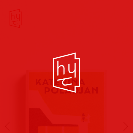
Buchcover
Buchreihen
Musik
Hörbuch
Theater/Film
Kultur/Soziales
Verlags
vorschauen
Plakate
Folder
Anzeigen
Marketing
Kampagnen