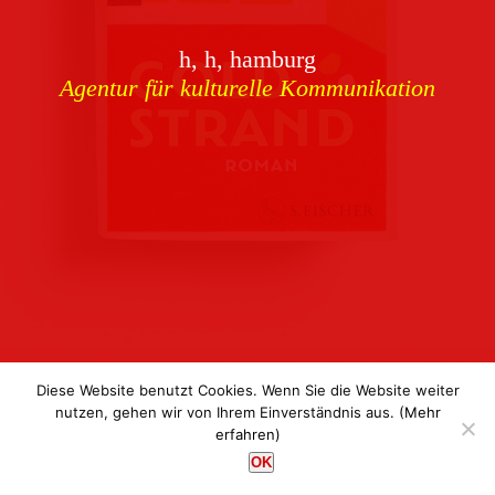
Download
h, h, hamburg
Buchcover
archiv
Agentur für kulturelle Kommunikation
Corporate Identity
Team
Referenzen
Kontakt
Impressum
Datenschutz
Diese Website benutzt Cookies. Wenn Sie die Website weiter
nutzen, gehen wir von Ihrem Einverständnis aus.
(Mehr
erfahren)
h, h, hamburg
OK
Agentur für kulturelle Kommunikation