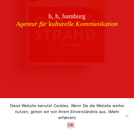
Download
h, h, hamburg
Buchcover
archiv
Agentur für kulturelle Kommunikation
Corporate Identity
Team
Referenzen
Kontakt
Impressum
Datenschutz
Diese Website benutzt Cookies. Wenn Sie die Website weiter
nutzen, gehen wir von Ihrem Einverständnis aus.
(Mehr
erfahren)
h, h, hamburg
OK
Agentur für kulturelle Kommunikation