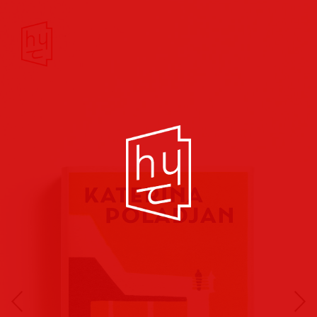
Buchcover
Buchreihen
Musik
Hörbuch
Theater/Film
Kultur/Soziales
Verlags
vorschauen
Plakate
Folder
Anzeigen
Marketing
Kampagnen