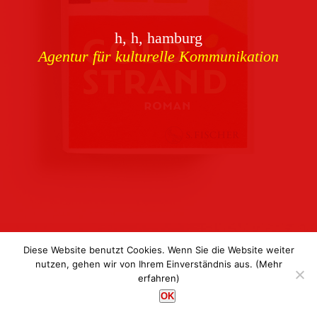
Download
h, h, hamburg
Buchcover
archiv
Agentur für kulturelle Kommunikation
Corporate Identity
Team
Referenzen
Kontakt
Impressum
Datenschutz
Diese Website benutzt Cookies. Wenn Sie die Website weiter
nutzen, gehen wir von Ihrem Einverständnis aus.
(Mehr
erfahren)
h, h, hamburg
OK
Agentur für kulturelle Kommunikation