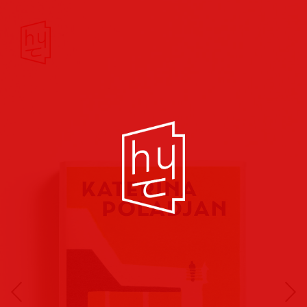
Buchcover
Buchreihen
Musik
Hörbuch
Theater/Film
Kultur/Soziales
Verlags
vorschauen
Plakate
Folder
Anzeigen
Marketing
Kampagnen