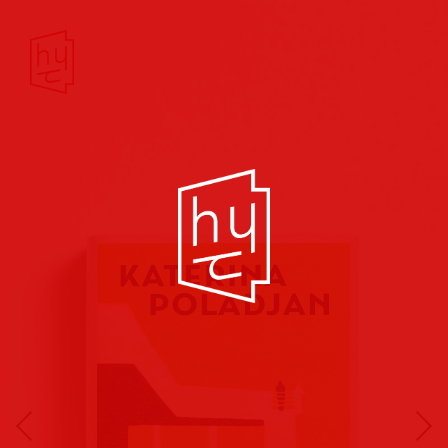
Buchcover
Buchreihen
Musik
Hörbuch
Theater/Film
Kultur/Soziales
Verlags
vorschauen
Plakate
Folder
Anzeigen
Marketing
Kampagnen