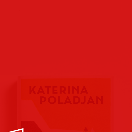
Buchcover
Buchreihen
Verlags
Plakate