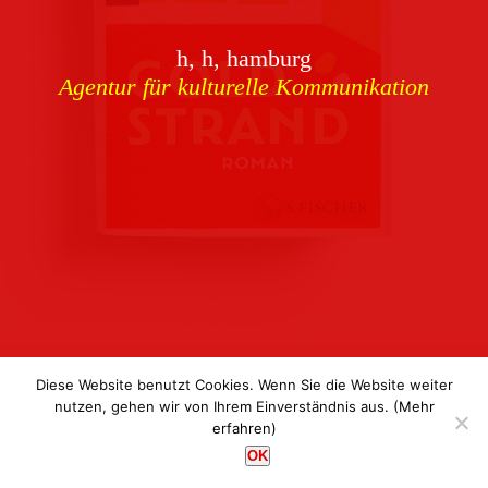
Download
h, h, hamburg
Buchcover
archiv
Agentur für kulturelle Kommunikation
Corporate Identity
Team
Referenzen
Kontakt
Impressum
Datenschutz
Diese Website benutzt Cookies. Wenn Sie die Website weiter
nutzen, gehen wir von Ihrem Einverständnis aus.
(Mehr
erfahren)
h, h, hamburg
OK
Agentur für kulturelle Kommunikation