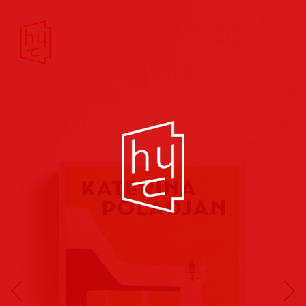
Buchcover
Buchreihen
Musik
Hörbuch
Theater/Film
Kultur/Soziales
Verlags
vorschauen
Plakate
Folder
Anzeigen
Marketing
Kampagnen