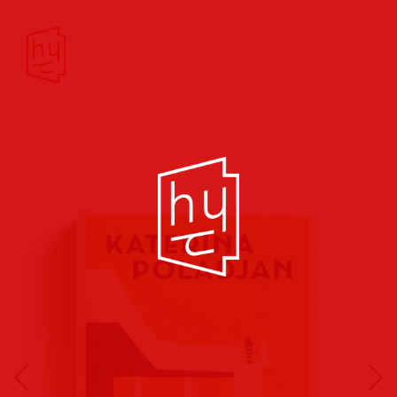
Buchcover
Buchreihen
Musik
Hörbuch
Theater/Film
Kultur/Soziales
Verlags
vorschauen
Plakate
Folder
Anzeigen
Marketing
Kampagnen