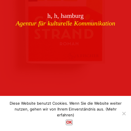
Download
h, h, hamburg
Buchcover
archiv
Agentur für kulturelle Kommunikation
Corporate Identity
Team
Referenzen
Kontakt
Impressum
Datenschutz
Diese Website benutzt Cookies. Wenn Sie die Website weiter
nutzen, gehen wir von Ihrem Einverständnis aus.
(Mehr
erfahren)
h, h, hamburg
OK
Agentur für kulturelle Kommunikation