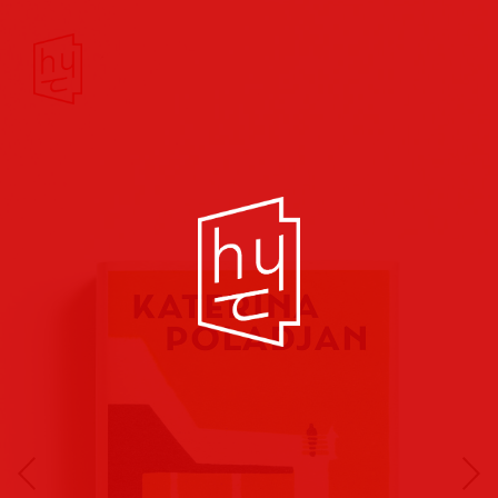
Buchcover
Buchreihen
Musik
Hörbuch
Theater/Film
Kultur/Soziales
Verlags
vorschauen
Plakate
Folder
Anzeigen
Marketing
Kampagnen