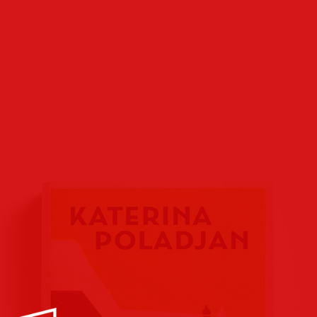
Buchcover
Buchreihen
Verlags
Plakate