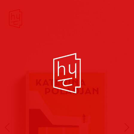
Buchcover
Buchreihen
Musik
Hörbuch
Theater/Film
Kultur/Soziales
Verlags
vorschauen
Plakate
Folder
Anzeigen
Marketing
Kampagnen