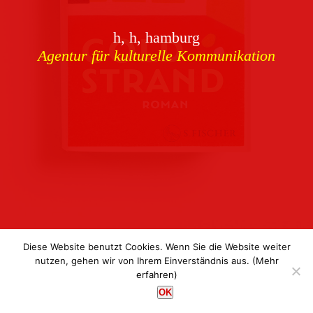
Download
h, h, hamburg
Buchcover
archiv
Agentur für kulturelle Kommunikation
Corporate Identity
Team
Referenzen
Kontakt
Impressum
Datenschutz
Diese Website benutzt Cookies. Wenn Sie die Website weiter
nutzen, gehen wir von Ihrem Einverständnis aus.
(Mehr
erfahren)
h, h, hamburg
OK
Agentur für kulturelle Kommunikation