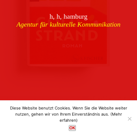
Download
h, h, hamburg
Buchcover
archiv
Agentur für kulturelle Kommunikation
Corporate Identity
Team
Referenzen
Kontakt
Impressum
Datenschutz
Diese Website benutzt Cookies. Wenn Sie die Website weiter
nutzen, gehen wir von Ihrem Einverständnis aus.
(Mehr
erfahren)
h, h, hamburg
OK
Agentur für kulturelle Kommunikation