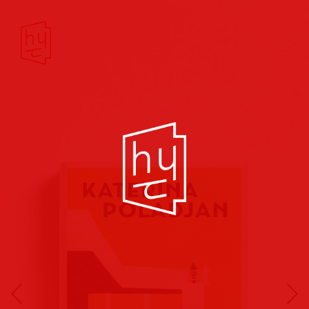
Buchcover
Buchreihen
Musik
Hörbuch
Theater/Film
Kultur/Soziales
Verlags
vorschauen
Plakate
Folder
Anzeigen
Marketing
Kampagnen