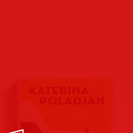
Buchcover
Buchreihen
Verlags
Plakate