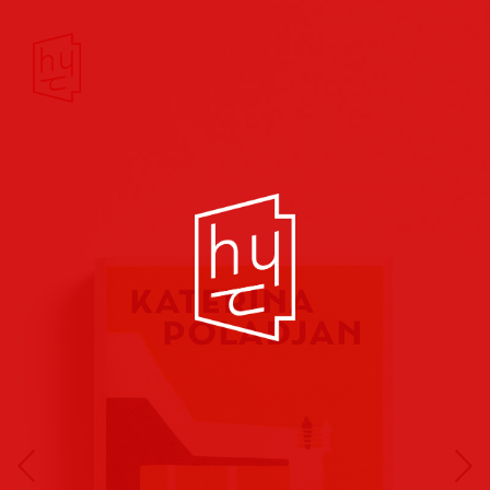
Buchcover
Buchreihen
Musik
Hörbuch
Theater/Film
Kultur/Soziales
Verlags
vorschauen
Plakate
Folder
Anzeigen
Marketing
Kampagnen