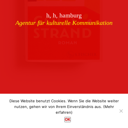
Download
h, h, hamburg
Buchcover
archiv
Agentur für kulturelle Kommunikation
Corporate Identity
Team
Referenzen
Kontakt
Impressum
Datenschutz
Diese Website benutzt Cookies. Wenn Sie die Website weiter
nutzen, gehen wir von Ihrem Einverständnis aus.
(Mehr
erfahren)
h, h, hamburg
OK
Agentur für kulturelle Kommunikation