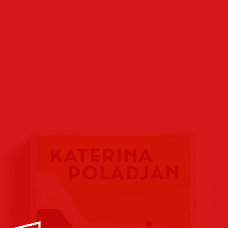
Buchcover
Buchreihen
Verlags
Plakate