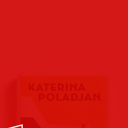
Buchcover
Buchreihen
Verlags
Plakate