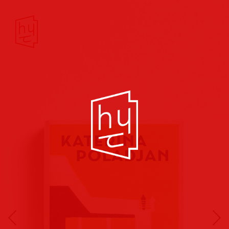
Buchcover
Buchreihen
Musik
Hörbuch
Theater/Film
Kultur/Soziales
Verlags
vorschauen
Plakate
Folder
Anzeigen
Marketing
Kampagnen