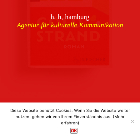
Download
h, h, hamburg
Buchcover
archiv
Agentur für kulturelle Kommunikation
Corporate Identity
Team
Referenzen
Kontakt
Impressum
Datenschutz
Diese Website benutzt Cookies. Wenn Sie die Website weiter
nutzen, gehen wir von Ihrem Einverständnis aus.
(Mehr
erfahren)
h, h, hamburg
OK
Agentur für kulturelle Kommunikation