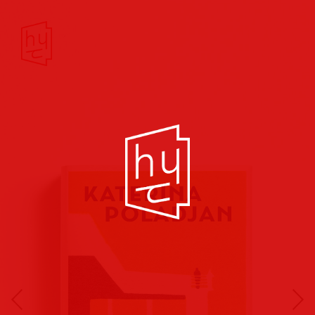
Buchcover
Buchreihen
Musik
Hörbuch
Theater/Film
Kultur/Soziales
Verlags
vorschauen
Plakate
Folder
Anzeigen
Marketing
Kampagnen