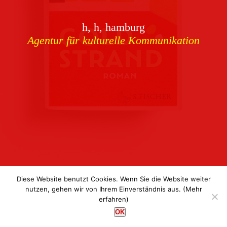
Download
h, h, hamburg
Buchcover
archiv
Agentur für kulturelle Kommunikation
Corporate Identity
Team
Referenzen
Kontakt
Impressum
Datenschutz
Diese Website benutzt Cookies. Wenn Sie die Website weiter
nutzen, gehen wir von Ihrem Einverständnis aus.
(Mehr
erfahren)
h, h, hamburg
OK
Agentur für kulturelle Kommunikation