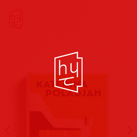
Buchcover
Buchreihen
Musik
Hörbuch
Theater/Film
Kultur/Soziales
Verlags
vorschauen
Plakate
Folder
Anzeigen
Marketing
Kampagnen