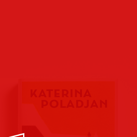
Buchcover
Buchreihen
Verlags
Plakate