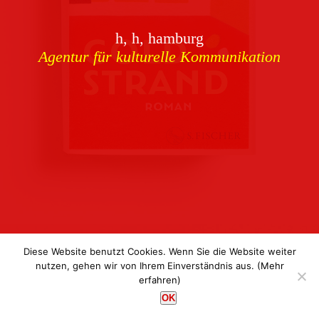
Download
h, h, hamburg
Buchcover
archiv
Agentur für kulturelle Kommunikation
Corporate Identity
Team
Referenzen
Kontakt
Impressum
Datenschutz
Diese Website benutzt Cookies. Wenn Sie die Website weiter
nutzen, gehen wir von Ihrem Einverständnis aus.
(Mehr
erfahren)
h, h, hamburg
OK
Agentur für kulturelle Kommunikation