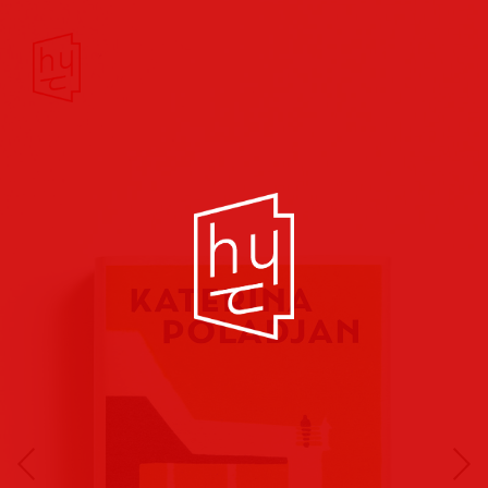
Buchcover
Buchreihen
Musik
Hörbuch
Theater/Film
Kultur/Soziales
Verlags
vorschauen
Plakate
Folder
Anzeigen
Marketing
Kampagnen